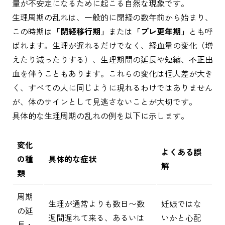
量が不安定になるために起こる自然な現象です。
生理周期の乱れは、一般的に閉経の数年前から始まり、
この時期は
「閉経移行期」
または
「プレ更年期」
とも呼
ばれます。生理が遅れるだけでなく、経血量の変化（増
えたり減ったりする）、生理期間の延長や短縮、不正出
血を伴うこともあります。これらの変化は個人差が大き
く、すべての人に同じように現れるわけではありません
が、体のサインとして見逃さないことが大切です。
具体的な生理周期の乱れの例を以下に示します。
変化
よくある誤
の種
具体的な症状
解
類
周期
生理が通常よりも数日〜数
妊娠ではな
の延
週間遅れて来る、あるいは
いかと心配
長・