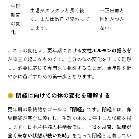
生理
生理がダラダラと長く続
不正出血と
期間
く、または数日で終わって
区別がつか
の変
しまう。
ない。
化
これらの変化は、更年期における
女性ホルモンの揺らぎ
が原因で起こるものです。自分の体の変化を正しく理解
し、必要に応じて専門医に相談することが、更年期を健
やかに過ごすための第一歩となります。
閉経に向けての体の変化を理解する
更年期の最終的なゴールは
「閉経」
です。閉経とは、卵
巣機能が完全に停止し、生理が永久に停止した状態を指
します。日本産科婦人科学会では、
「12ヶ月間、生理が
全く来ない状態が続いた時」
をもって閉経と定義してい