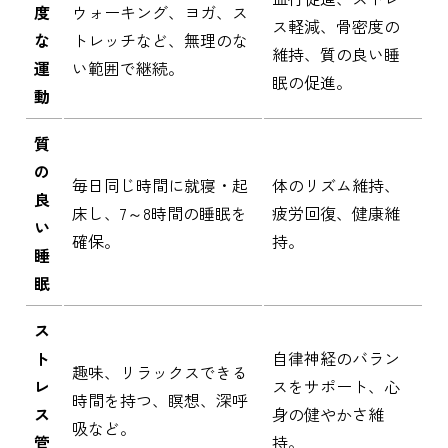
度
ウォーキング、ヨガ、ス
ス軽減、骨密度の
な
トレッチなど、無理のな
維持、質の良い睡
運
い範囲で継続。
眠の促進。
動
質
の
毎日同じ時間に就寝・起
体のリズム維持、
良
床し、7～8時間の睡眠を
疲労回復、健康維
い
確保。
持。
睡
眠
ス
ト
自律神経のバラン
趣味、リラックスできる
レ
スをサポート、心
時間を持つ、瞑想、深呼
ス
身の健やかさ維
吸など。
管
持。