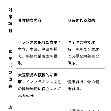
対
策
具体的な内容
期待される効果
項
目
バランスの取れた食事
：
体全体の機能維
主食、主菜、副菜を揃
持、ホルモン生成
食
え、多様な栄養素を摂
に必要な栄養素の
生
取。
供給。
活
の
大豆製品の積極的な摂
改
取
：イソフラボンは女性
健康維持、骨の健
善
の健康維持に役立つとさ
康維持。
れる成分。
適
血行促進、ストレ