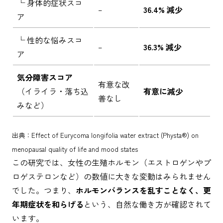
└ 身体的症状スコ
–
36.4% 減少
ア
└ 性的な悩みスコ
–
36.3% 減少
ア
気分障害スコア
有意な改
（イライラ・落ち込
有意に減少
善なし
みなど）
出典：Effect of Eurycoma longifolia water extract (Physta®) on
menopausal quality of life and mood states
この研究では、女性の生殖ホルモン（エストロゲンやプ
ロゲステロンなど）の数値に大きな変動はみられません
でした。つまり、
ホルモンバランスを乱すことなく、更
年期症状を和らげる
という、自然な働き方が確認されて
います。