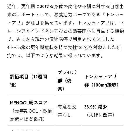
近年、更年期における身体の変化や不調に対する自然由
来のサポートとして、滋養活力ハーブである「トンカッ
トアリ」が注目を集めています。トンカットアリは、マ
レーシアやインドネシアなどの熱帯雨林に自生する植物
で、古くから現地の伝統医療で利用されてきました。
40〜55歳の更年期症状を持つ女性138名を対象とした研
究では、以下のような結果が得られています。
プラセボ
評価項目（12週間
トンカットアリ
群（偽
後）
群（100mg摂取）
薬）
MENQOL総スコア
有意な改
33.9% 減少
（更年期QOL・数値
善なし
（大幅に改善）
が低いほど良好）