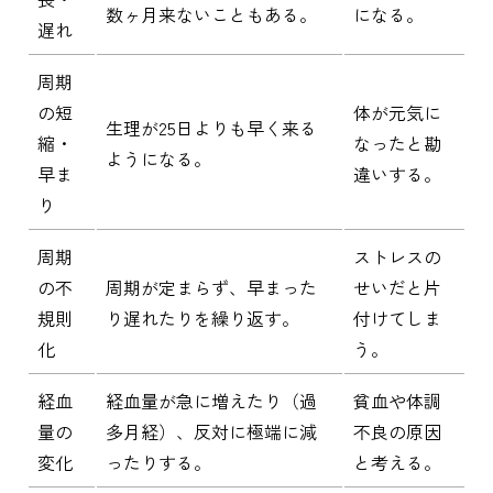
数ヶ月来ないこともある。
になる。
遅れ
周期
の短
体が元気に
生理が25日よりも早く来る
縮・
なったと勘
ようになる。
早ま
違いする。
り
周期
ストレスの
の不
周期が定まらず、早まった
せいだと片
規則
り遅れたりを繰り返す。
付けてしま
化
う。
経血
経血量が急に増えたり（過
貧血や体調
量の
多月経）、反対に極端に減
不良の原因
変化
ったりする。
と考える。