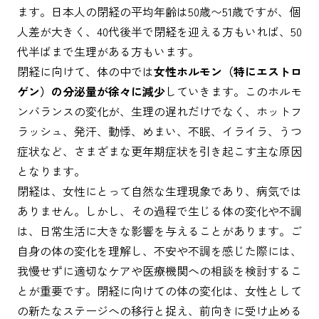
ます。日本人の閉経の平均年齢は50歳〜51歳ですが、個
人差が大きく、40代後半で閉経を迎える方もいれば、50
代半ばまで生理がある方もいます。
閉経に向けて、体の中では
女性ホルモン（特にエストロ
ゲン）の分泌量が徐々に減少
していきます。このホルモ
ンバランスの変化が、生理の遅れだけでなく、ホットフ
ラッシュ、発汗、動悸、めまい、不眠、イライラ、うつ
症状など、さまざまな更年期症状を引き起こす主な原因
となります。
閉経は、女性にとって自然な生理現象であり、病気では
ありません。しかし、その過程で生じる体の変化や不調
は、日常生活に大きな影響を与えることがあります。ご
自身の体の変化を理解し、不安や不調を感じた際には、
我慢せずに適切なケアや医療機関への相談を検討するこ
とが重要です。閉経に向けての体の変化は、女性として
の新たなステージへの移行と捉え、前向きに受け止める