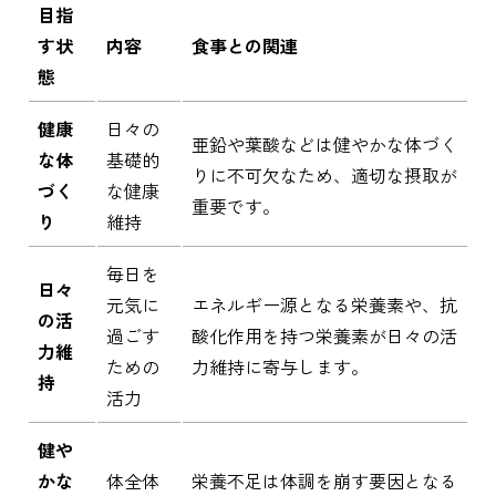
目指
す状
内容
食事との関連
態
健康
日々の
亜鉛や葉酸などは健やかな体づく
な体
基礎的
りに不可欠なため、適切な摂取が
づく
な健康
重要です。
り
維持
毎日を
日々
元気に
エネルギー源となる栄養素や、抗
の活
過ごす
酸化作用を持つ栄養素が日々の活
力維
ための
力維持に寄与します。
持
活力
健や
かな
体全体
栄養不足は体調を崩す要因となる