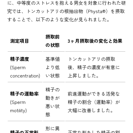
に、中等度のストレスを抱える男女を対象に行われた研
究では、トンカットアリの根抽出物（Physta®）を摂取
することで、以下のような変化が見られました。
摂取前
測定項目
3ヶ月摂取後の変化と効果
の状態
精子濃度
基準値
トンカットアリの摂取
(Sperm
より低
後、精子の濃度が有意に
concentration)
い状態
上昇しました。
精子の
精子の運動率
前進運動ができる活発な
動きが
(Sperm
精子の割合（運動率）が
悪い状
motility)
大幅に改善しました。
態
形に異
精子の正常形
正常な形をした精子の割