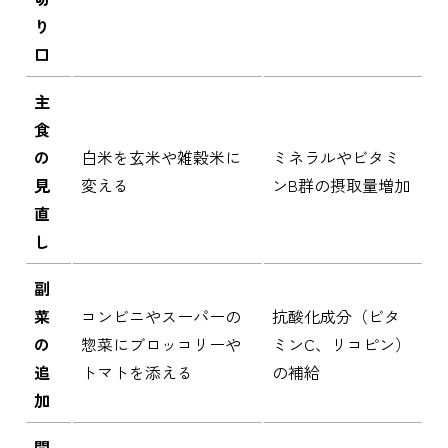
り
口
主
食
の
白米を玄米や雑穀米に
ミネラルやビタミ
見
変える
ンB群の摂取量増加
直
し
副
菜
コンビニやスーパーの
抗酸化成分（ビタ
の
惣菜にブロッコリーや
ミンC、リコピン）
追
トマトを添える
の補給
加
間