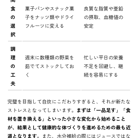
食
菓子パンやスナック菓
良質な脂質や亜鉛
の
子をナッツ類やドライ
の摂取、血糖値の
選
フルーツに変える
安定
択
調
理
週末に数種類の野菜を
忙しい平日の栄養
の
茹でてストックしてお
不足を回避し、継
工
く
続を容易にする
夫
完璧を目指して自炊にこだわりすぎると、それが新たな
ストレスとなってしまいます。
まずは「一品足す」「食
材を置き換える」といった小さな変化から始めること
が、結果として健康的な体づくりを進めるための最も近
道となります。
また、水分補給の際にはジュースではな