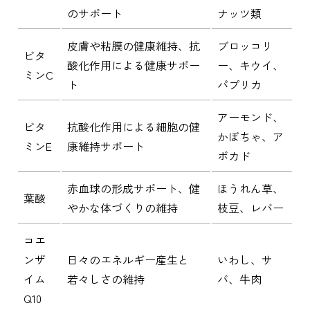
のサポート
ナッツ類
皮膚や粘膜の健康維持、抗
ブロッコリ
ビタ
酸化作用による健康サポー
ー、キウイ、
ミンC
ト
パプリカ
アーモンド、
ビタ
抗酸化作用による細胞の健
かぼちゃ、ア
ミンE
康維持サポート
ボカド
赤血球の形成サポート、健
ほうれん草、
葉酸
やかな体づくりの維持
枝豆、レバー
コエ
ンザ
日々のエネルギー産生と
いわし、サ
イム
若々しさの維持
バ、牛肉
Q10